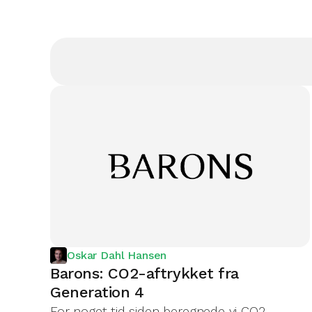
Oskar Dahl Hansen
Barons: CO2-aftrykket fra
Generation 4
For noget tid siden beregnede vi CO2-