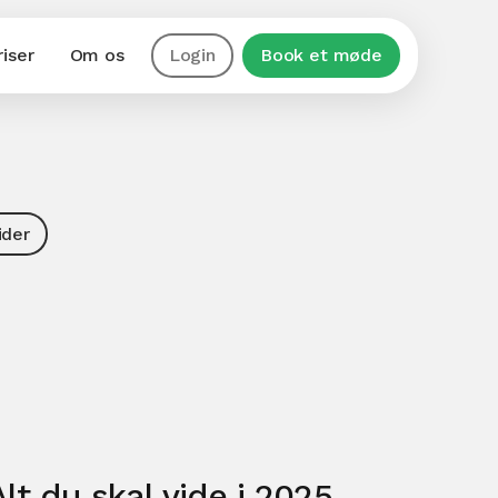
riser
Om os
Login
Book et møde
ider
t du skal vide i 2025