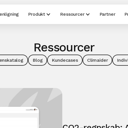
nligning
Produkt
Ressourcer
Partner
P
Ressourcer
enskatalog
Blog
Kundecases
Climaider
Indiv
CO2-regnskab: Al