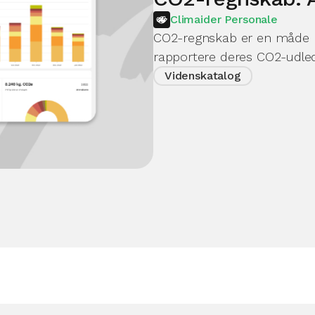
Climaider Personale
CO2-regnskab er en måde h
rapportere deres CO2-udled
Videnskatalog