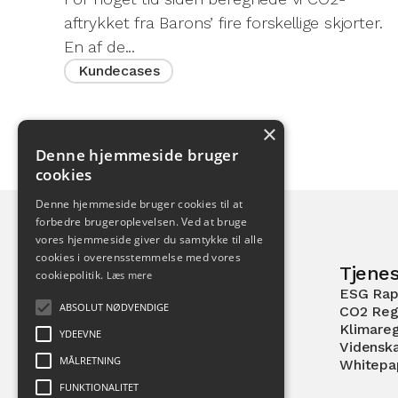
aftrykket fra Barons’ fire forskellige skjorter.
En af de...
Kundecases
×
Denne hjemmeside bruger
cookies
Denne hjemmeside bruger cookies til at
forbedre brugeroplevelsen. Ved at bruge
vores hjemmeside giver du samtykke til alle
cookies i overensstemmelse med vores
Tjenes
cookiepolitik.
Læs mere
ESG Rap
Pilestræde 52
ABSOLUT NØDVENDIGE
CO2 Reg
1112 København K
Klimare
YDEEVNE
Vidensk
MÅLRETNING
Whitepa
FUNKTIONALITET