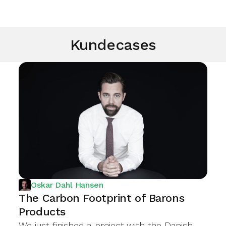
Kundecases
Oskar Dahl Hansen
The Carbon Footprint of Barons
Products
We just finished a project with the Danish