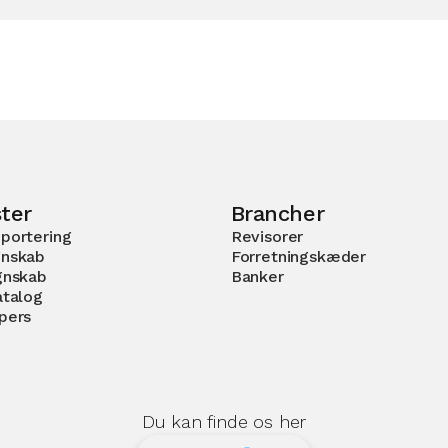
ter
Brancher
portering
Revisorer
nskab
Forretningskæder
gnskab
Banker
atalog
pers
Du kan finde os her