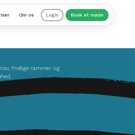
riser
Om os
Login
Book et møde
av, frivillige rammer og
mhed.