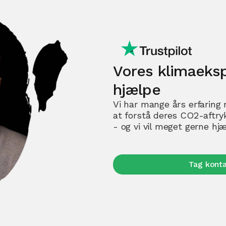
Vores klimaekspe
hjælpe
Vi har mange års erfarin
at forstå deres CO2-aftry
- og vi vil meget gerne hjæ
Tag kont