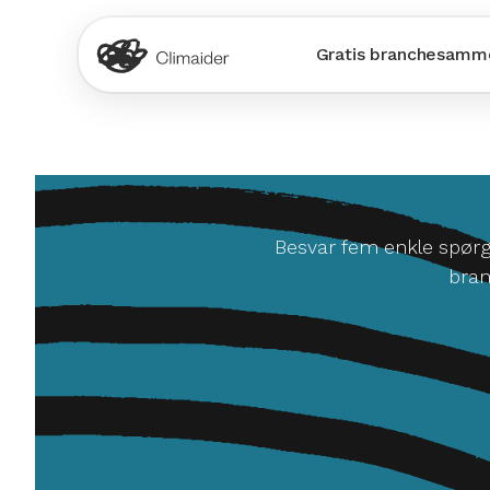
Gratis branchesamme
Besvar fem enkle spørgs
bran