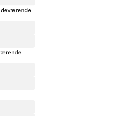
indeværende
eværende