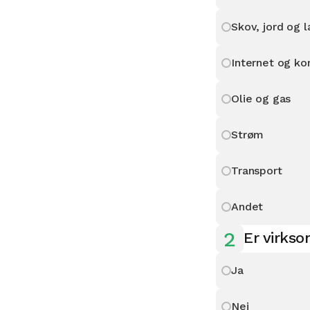
Skov, jord og 
Internet og k
Olie og gas
Strøm
Transport
Andet
2
Er virks
Ja
Nej