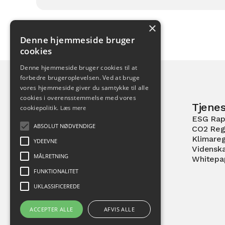
×
Denne hjemmeside bruger
cookies
Denne hjemmeside bruger cookies til at
forbedre brugeroplevelsen. Ved at bruge
vores hjemmeside giver du samtykke til alle
cookies i overensstemmelse med vores
Tjenes
cookiepolitik.
Læs mere
ESG Rap
Pilestræde 52
ABSOLUT NØDVENDIGE
CO2 Reg
1112 København K
Klimare
YDEEVNE
Vidensk
MÅLRETNING
Whitepa
FUNKTIONALITET
UKLASSIFICEREDE
ACCEPTER ALLE
AFVIS ALLE