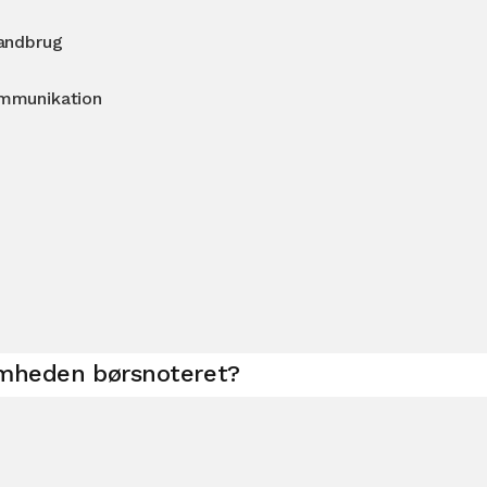
landbrug
ommunikation
omheden børsnoteret?