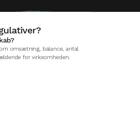
gulativer?
skab?
som omsætning, balance, antal
 gældende for virksomheden.