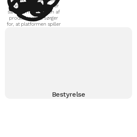
Front-end udvikler, der
sammen med resten af
produktteamet sørger
for, at platformen spiller
Bestyrelse