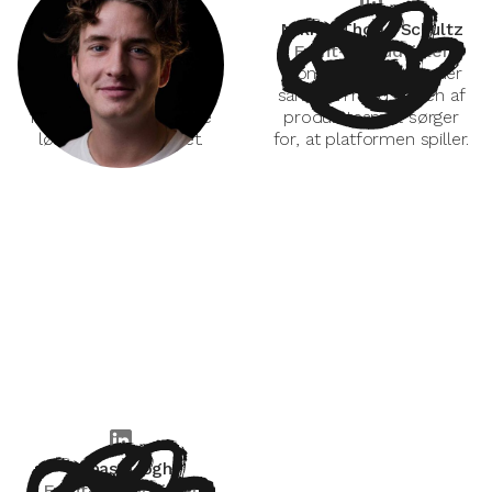
Oliver W. Martinsen
Mikkel Thode Schultz
Medstifter
Front-end udvikler
Vores visionære
Front-end udvikler, der
medstifter, der brænder
sammen med resten af
for at bygge de bedste
produktteamet sørger
løsninger for klimaet.
for, at platformen spiller.
Jonas Krogh
Front-end udvikler