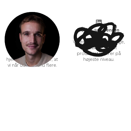
Oskar D. Hansen
Johan Juul Jensen
CEO & medstifter
CPO
+45 30 24 83 13
Vores produktansvarlige,
oskar@climaider.com
der sørger for, at
Vores kommercielle
produktet leverer på
hjerne, der sørger for, at
højeste niveau.
vi når ud til endnu flere.