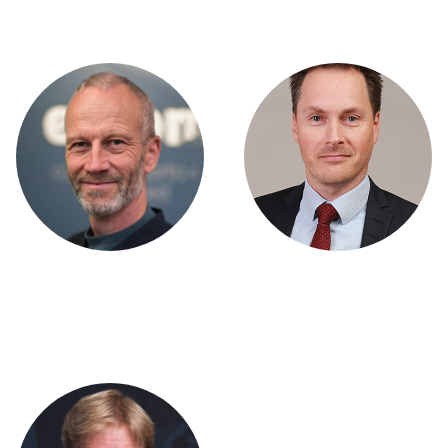
Philip Parslov
Lars Fejer
Formand
Bestyrelse
Morten Lund Petersen