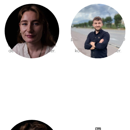
Heledd Smith
Ilir Hushi
Klimaekspert
Full stack udvikler
Vores klimaekspert, der
Softwareudvikler med en
sørger for, at vores
passion for at simplificere
løsning altid lever op til
og automatisere
de højeste standarder.
komplekse processer.