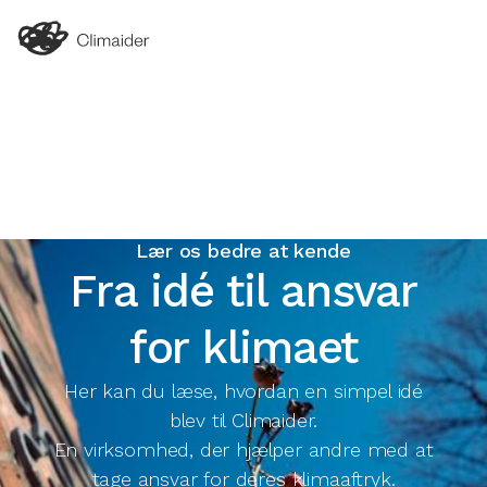
Lær os bedre at kende
Fra idé til ansvar
for klimaet
Her kan du læse, hvordan en simpel idé
blev til Climaider.
En virksomhed, der hjælper andre med at
tage ansvar for deres klimaaftryk.