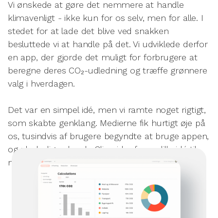
Vi ønskede at gøre det nemmere at handle
klimavenligt - ikke kun for os selv, men for alle. I
stedet for at lade det blive ved snakken
besluttede vi at handle på det. Vi udviklede derfor
en app, der gjorde det muligt for forbrugere at
beregne deres CO₂-udledning og træffe grønnere
valg i hverdagen.
Det var en simpel idé, men vi ramte noget rigtigt,
som skabte genklang. Medierne fik hurtigt øje på
os, tusindvis af brugere begyndte at bruge appen,
og pludselig voksede Climaider fra en lille idé til
noget meget større.