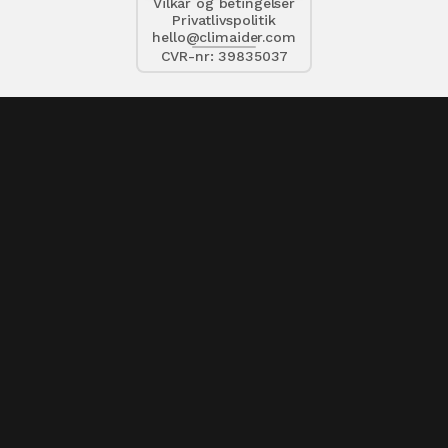
Vilkår og betingelser
Privatlivspolitik
hello@climaider.com
CVR-nr: 39835037