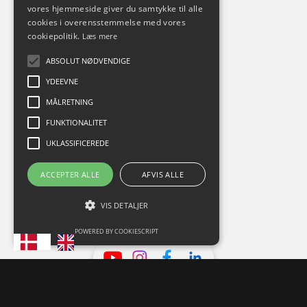
vores hjemmeside giver du samtykke til alle
Tjenester
cookies i overensstemmelse med vores
ESG Rapportering
cookiepolitik.
Læs mere
CO2 Regnskab
Klimaregnskab
ABSOLUT NØDVENDIGE
Videnskatalog
YDEEVNE
Whitepapers
Brancher
MÅLRETNING
Revisorer
FUNKTIONALITET
Forretningskæder
Banker
UKLASSIFICEREDE
Om Climaider
Om os
ACCEPTER ALLE
AFVIS ALLE
Kontakt
Presse
VIS DETALJER
Handelsbetingelser
Du kan finde os her
POWERED BY COOKIESCRIPT
Vilkår og betingelser
Privatlivspolitik