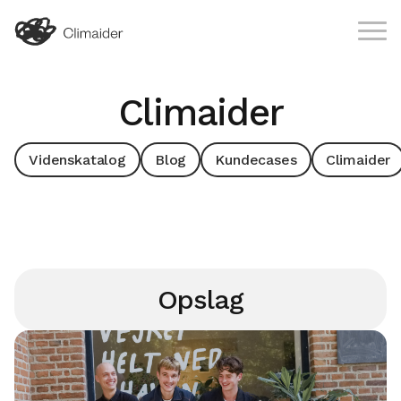
Climaider
Videnskatalog
Blog
Kundecases
Climaider
Opslag