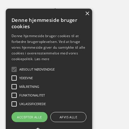
Tjenester
×
ESG Rapportering
Denne hjemmeside bruger
CO2 Regnskab
cookies
Klimaregnskab
Videnskatalog
Denne hjemmeside bruger cookies til at
Whitepapers
forbedre brugeroplevelsen. Ved at bruge
Brancher
vores hjemmeside giver du samtykke til alle
cookies i overensstemmelse med vores
Revisorer
cookiepolitik.
Læs mere
Forretningskæder
Banker
ABSOLUT NØDVENDIGE
Om Climaider
YDEEVNE
Om os
Kontakt
MÅLRETNING
Presse
FUNKTIONALITET
Handelsbetingelser
Du kan finde os her
UKLASSIFICEREDE
ACCEPTER ALLE
AFVIS ALLE
Vilkår og betingelser