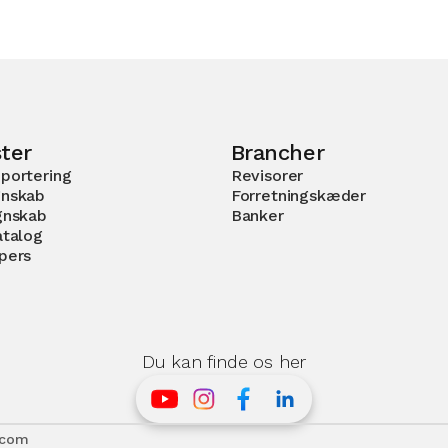
ter
Brancher
portering
Revisorer
nskab
Forretningskæder
gnskab
Banker
atalog
pers
Du kan finde os her
.com