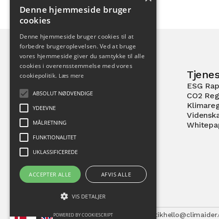
Denne hjemmeside bruger
cookies
Denne hjemmeside bruger cookies til at
forbedre brugeroplevelsen. Ved at bruge
vores hjemmeside giver du samtykke til alle
cookies i overensstemmelse med vores
Tjenes
cookiepolitik.
Læs mere
ESG Rap
Pilestræde 52
ABSOLUT NØDVENDIGE
CO2 Reg
1112 København K
Klimare
YDEEVNE
Vidensk
MÅLRETNING
Whitepa
FUNKTIONALITET
UKLASSIFICEREDE
ACCEPTER ALLE
AFVIS ALLE
VIS DETALJER
Vilkår og betingelser
Privatlivspolitik
hello@climaider
POWERED BY COOKIESCRIPT