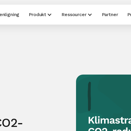
nligning
Produkt
Ressourcer
Partner
P
CO2-