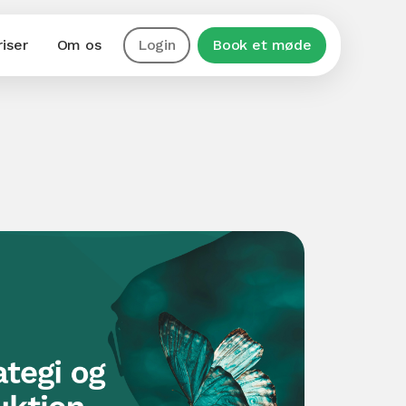
riser
Om os
Login
Book et møde