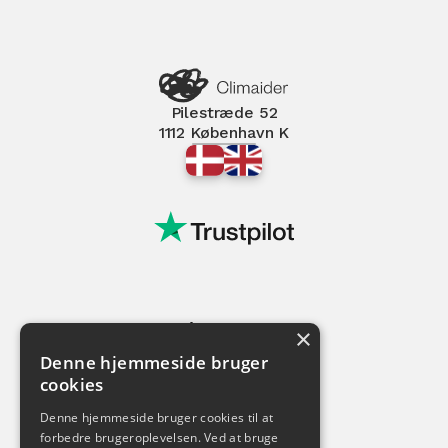
Pilestræde 52
1112 København K
Tjenester
×
ESG Rapportering
Denne hjemmeside bruger
CO2 Regnskab
cookies
Klimaregnskab
Videnskatalog
Denne hjemmeside bruger cookies til at
Whitepapers
forbedre brugeroplevelsen. Ved at bruge