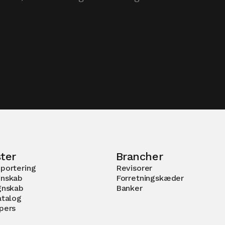
ter
Brancher
portering
Revisorer
nskab
Forretningskæder
gnskab
Banker
atalog
pers