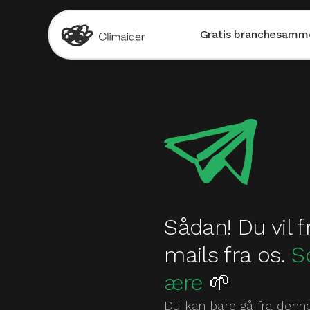
Gratis branchesamme
Sådan! Du vil
mails fra os.
S
ære
🌱
Du kan bare gå fra denne s