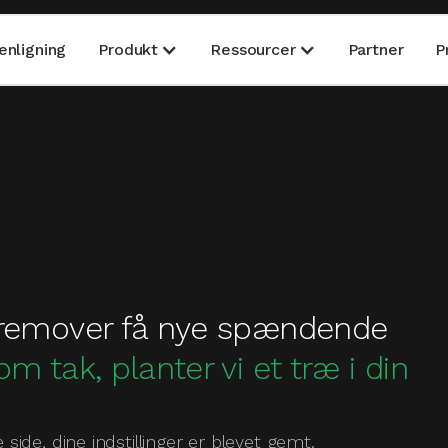
nligning
Produkt
Ressourcer
Partner
P
 fremover få nye spændende
om tak, planter vi et træ i din
ide, dine indstillinger er blevet gemt.