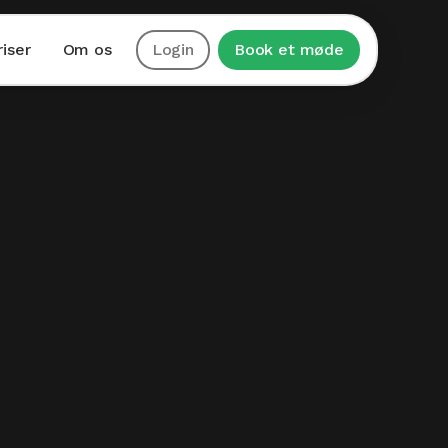
riser
Om os
Login
Book et møde