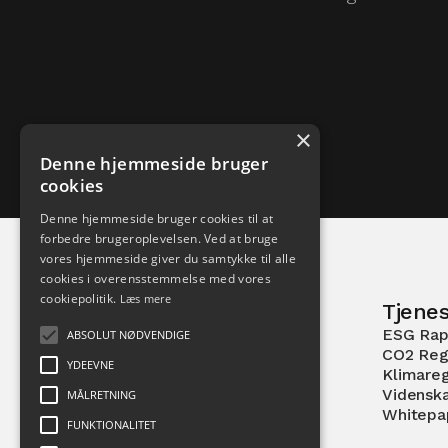
×
Denne hjemmeside bruger
cookies
Denne hjemmeside bruger cookies til at
forbedre brugeroplevelsen. Ved at bruge
vores hjemmeside giver du samtykke til alle
cookies i overensstemmelse med vores
cookiepolitik.
Læs mere
Tjenes
ESG Rap
ABSOLUT NØDVENDIGE
Pilestræde 52
CO2 Reg
1112 København K
YDEEVNE
Klimare
Vidensk
MÅLRETNING
Whitepa
FUNKTIONALITET