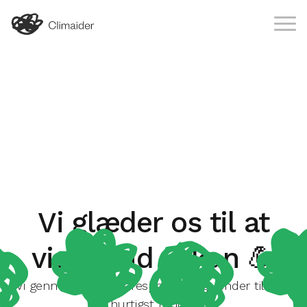
Vi glæder os til at
vise hvad vi kan 💪
Vi gennemgår din forespørgsel og vender tilbage
hurtigst muligt.